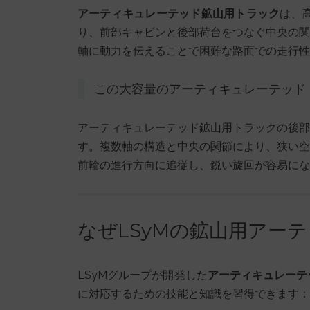
アーティキュレーテッド鉱山用トラック
は、
り、前部キャビンと後部荷台をつなぐ中央の関
軸に動力を伝えることで困難な路面での走行性
この大容量のアーティキュレーテッド
アーティキュレーテッド鉱山用トラックの後部
す。複数軸の構造と中央の関節により、狭い空
前輪の進行方向に追従し、鋭い旋回が容易にな
なぜLSyMの鉱山用アー
LSyMグループが開発した
アーティキュレーテ
に対応するための技能と知識を習得できます：