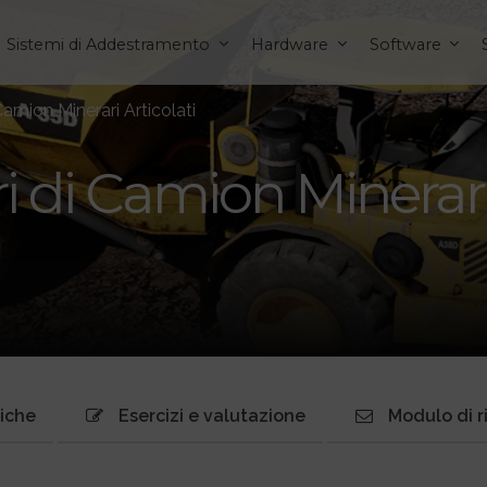
Sistemi di Addestramento
Hardware
Software
Camion Minerari Articolati
i di Camion Minerari 
niche
Esercizi e valutazione
Modulo di r