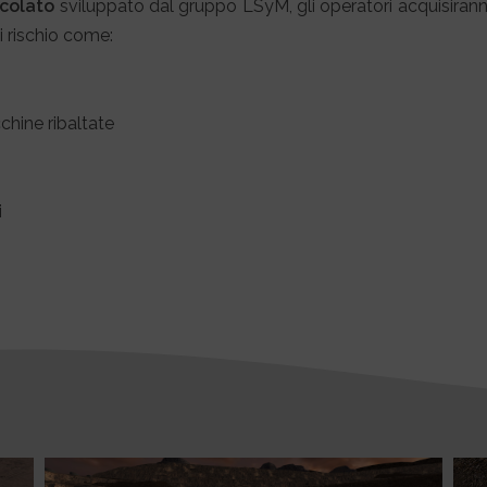
icolato
sviluppato dal gruppo LSyM, gli operatori acquisira
i rischio come:
chine ribaltate
i