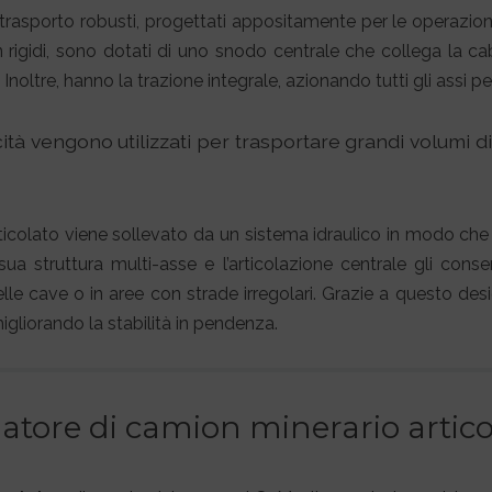
trasporto robusti, progettati appositamente per le operazioni 
rigidi, sono dotati di uno snodo centrale che collega la cab
oltre, hanno la trazione integrale, azionando tutti gli assi per 
cità vengono utilizzati per trasportare grandi volumi d
ticolato viene sollevato da un sistema idraulico in modo che 
sua struttura multi-asse e l’articolazione centrale gli cons
lle cave o in aree con strade irregolari. Grazie a questo desi
migliorando la stabilità in pendenza.
ulatore di camion minerario arti