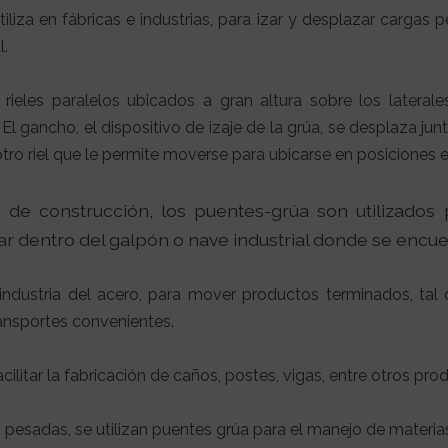
iliza en fábricas e industrias, para izar y desplazar cargas
l.
les paralelos ubicados a gran altura sobre los laterales
El gancho, el dispositivo de izaje de la grúa, se desplaza jun
o riel que le permite moverse para ubicarse en posiciones ent
o de construcción, los puentes-grúa son utilizados
ar dentro del galpón o nave industrial donde se encue
 industria del acero, para mover productos terminados, tal
ansportes convenientes.
facilitar la fabricación de caños, postes, vigas, entre otros p
s pesadas, se utilizan puentes grúa para el manejo de materi