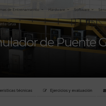
emas de Entrenamiento
Hardware
Software
Serv
ente Grúa
ulador de Puente 
erísticas técnicas
Ejercicios y evaluación