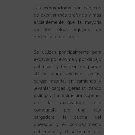
Las
excavadoras
son capaces
de excavar más profundo y más
eficientemente que la mayoría
de los otros equipos de
movimiento de tierra.
Se utilizan principalmente para
excavar por encima y por debajo
del nivel, y también se puede
utilizar para excavar zanjas,
cargar material en camiones y
levantar cargas ligeras utilizando
eslingas. La estructura superior
de la excavadora está
compuesta por una pala
cargadora, la cabina del
operador y el compartimiento
del motor, y descansa y gira