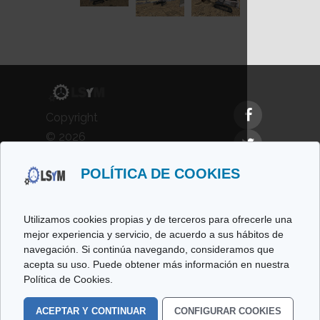
Copyright
© 2026
LSyM,
POLÍTICA DE COOKIES
Laboratorio
de
Simulación
Utilizamos cookies propias y de terceros para ofrecerle una
y
mejor experiencia y servicio, de acuerdo a sus hábitos de
navegación. Si continúa navegando, consideramos que
Modelado.
acepta su uso. Puede obtener más información en nuestra
All rights
Política de Cookies.
reserved.
ACEPTAR Y CONTINUAR
CONFIGURAR COOKIES