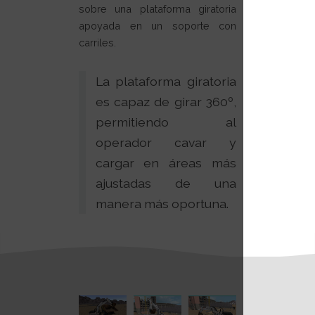
sobre una plataforma giratoria
apoyada en un soporte con
carriles.
La plataforma giratoria
es capaz de girar 360º,
permitiendo al
operador cavar y
cargar en áreas más
ajustadas de una
manera más oportuna.