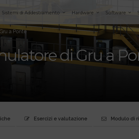
Sistemi di Addestramento
Hardware
Software
 Gru a Ponte
mulatore di Gru a Po
niche
Esercizi e valutazione
Modulo di r