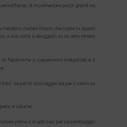
ti, permettendo di movimentare pezzi grandi sia
nte metallico mobile (trave) che copre lo spazio
io, a sua volta, è alloggiato su un altro binario
in fabbriche o capannoni industriali e il
e.
 travi, sia per lo stoccaggio sia per il carico su
de peso e volume.
terie prime e, in altri casi, per l’assemblaggio