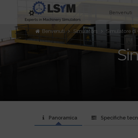
Benvenuti
Benvenuti
Simulators
Simulatore di
Si
Panoramica
Specifiche tec