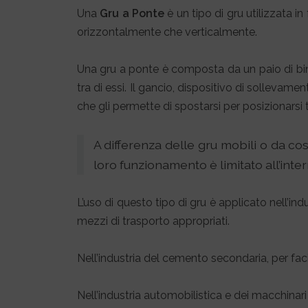
Una
Gru a Ponte
è un tipo di gru utilizzata i
orizzontalmente che verticalmente.
Una gru a ponte è composta da un paio di binari
tra di essi. Il gancio, dispositivo di sollevame
che gli permette di spostarsi per posizionarsi tr
A differenza delle gru mobili o da co
loro funzionamento è limitato all’inte
L’uso di questo tipo di gru è applicato nell’indu
mezzi di trasporto appropriati.
Nell’industria del cemento secondaria, per facil
Nell’industria automobilistica e dei macchinari