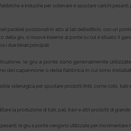
n fabbriche e industrie per sollevare e spostare carichi pesan
 paralleli posizionati in alto ai lati dell’edificio, con un po
nto della gru, si muove insieme al ponte su cui è situato; il ganc
a i due binari principali.
struzione, le gru a ponte sono generalmente utilizzate 
rno del capannone o della fabbrica in cui sono installat
stria siderurgica per spostare prodotti finiti, come coils, tubi e
itare la produzione di tubi, pali, travi e altri prodotti di gran
 pesanti, le gru a ponte vengono utilizzate per movimentare ma