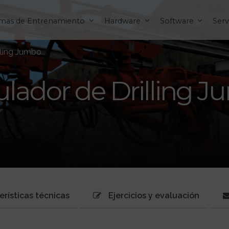
emas de Entrenamiento
Hardware
Software
Serv
lling Jumbo
lador de Drilling 
erísticas técnicas
Ejercicios y evaluación