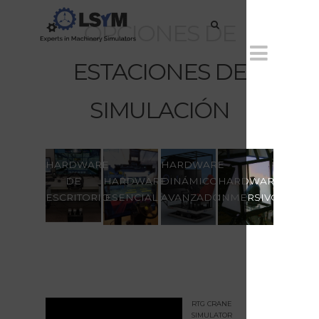
OPCIONES DE
ESTACIONES DE
SIMULACIÓN
HARDWARE
HARDWARE
DE
HARDWARE
DINÁMICO
HARDWARE
ESCRITORIO
ESENCIAL
AVANZADO
INMERSIVO
RTG CRANE
SIMULATOR