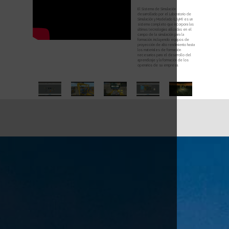
El Sistema de Simulación
desarrollado por el Laboratorio de
Simulación y Modelado (LSyM) es un
sistema completo que incorpora las
últimas tecnologías utilizadas en el
campo de la simulación para la
formación, incluyendo equipos de
proyección de alto rendimiento hasta
los materiales de formación
necesarios para el desarrollo del
aprendizaje y la formación de los
operarios de su empresa.