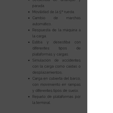
parada.
Movilidad de la 5ª rueda.
Cambio de marchas
automático.
Respuesta de la máquina a
la carga.
Estiba y desestiba con
diferentes tipos de
plataformas y cargas.
Simulación de accidentes
con la carga como caídas o
desplazamientos.
Carga en cubierta del barco,
con movimiento en rampas
y diferentes tipos de suelo.
Reparto de plataformas por
la terminal.