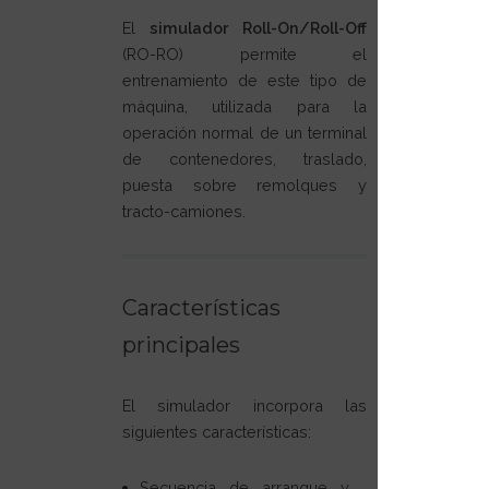
El
simulador Roll-On/Roll-Off
(RO-RO) permite el
entrenamiento de este tipo de
máquina, utilizada para la
operación normal de un terminal
de contenedores, traslado,
puesta sobre remolques y
tracto-camiones.
Características
principales
El simulador incorpora las
siguientes características:
Secuencia de arranque y