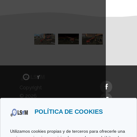
Copyright
© 2026
LSyM,
POLÍTICA DE COOKIES
Laboratorio
de
Simulación
Utilizamos cookies propias y de terceros para ofrecerle una