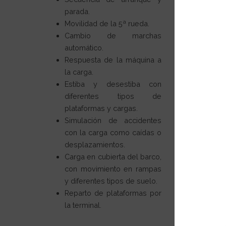
parada.
Movilidad de la 5ª rueda.
Cambio de marchas
automático.
Respuesta de la máquina a
la carga.
Estiba y desestiba con
diferentes tipos de
plataformas y cargas.
Simulación de accidentes
con la carga como caídas o
desplazamientos.
Carga en cubierta del barco,
con movimiento en rampas
y diferentes tipos de suelo.
Reparto de plataformas por
la terminal.