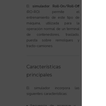
El
simulador Roll-On/Roll-Off
(RO-RO) permite el
entrenamiento de este tipo de
máquina, utilizada para la
operación normal de un terminal
de contenedores, traslado,
puesta sobre remolques y
tracto-camiones.
Características
principales
El simulador incorpora las
siguientes características:
Secuencia de arranque y