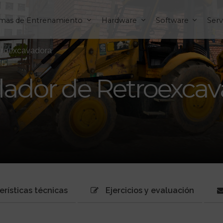
emas de Entrenamiento
Hardware
Software
Serv
troexcavadora
ador de Retroexca
erísticas técnicas
Ejercicios y evaluación