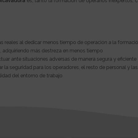
excavadora
es, tanto la formación de operarios inexpertos,
s reales al dedicar menos tiempo de operación a la formació
io, adquiriendo más destreza en menos tiempo
tuar ante situaciones adversas de manera segura y eficiente
r la seguridad para los operadores, el resto de personal y la
idad del entorno de trabajo