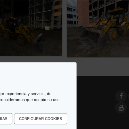
or experiencia y servicio, de
 consideramos que acepta su uso.
e Simulación y Modelado. All
.
RIAS
CONFIGURAR COOKIES