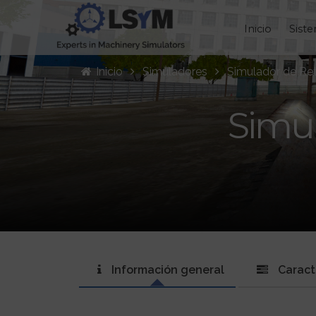
Inicio
Sist
Inicio
Simuladores
Simulador de Re
Simul
Información general
Caract