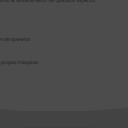
 como el entrenamiento de operarios expertos,
n de operarios
s propias máquinas