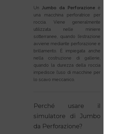
Un
Jumbo da Perforazione
è
una macchina perforatrice per
roccia. Viene generalmente
utilizzata nelle miniere
sotterranee, quando l’estrazione
avviene mediante perforazione e
brillamento. È impiegata anche
nella costruzione di gallerie,
quando la durezza della roccia
impedisce l’uso di macchine per
lo scavo meccanico.
Perché usare il
simulatore di Jumbo
da Perforazione?