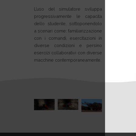
L’uso del simulatore sviluppa
progressivamente le capacità
dello studente, sottoponendolo
a scenari come: familiarizzazione
con i comandi, esercitazioni in
diverse condizioni e persino
esercizi collaborativi con diverse
macchine contemporaneamente.