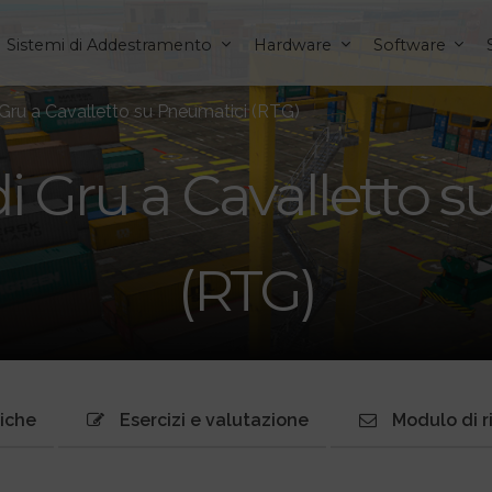
Sistemi di Addestramento
Hardware
Software
 Gru a Cavalletto su Pneumatici (RTG)
i Gru a Cavalletto 
(RTG)
niche
Esercizi e valutazione
Modulo di r