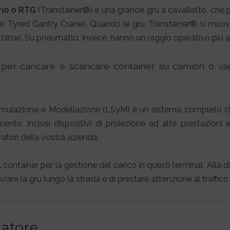
rio o RTG
(Transtainer®) è una grande gru a cavalletto, che 
r Tyred Gantry Crane). Quando le gru Transtainer® si muovo
binari. Su pneumatici, invece, hanno un raggio operativo più 
e per caricare e scaricare container su camion o v
Simulazione e Modellazione (LSyM) è un sistema completo che
to, inclusi dispositivi di proiezione ad alte prestazioni e 
atori della vostra azienda.
container per la gestione del carico in questi terminal. Alla dif
are la gru lungo la strada e di prestare attenzione al traffico
latore