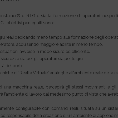
nstainer® o RTG è sia la formazione di operatori inesperti 
li obiettivi perseguiti sono:
 gru reali dedicando meno tempo alla formazione degli operato
operatore, acquisendo maggiore abilità in meno tempo.
situazioni avverse in modo sicuro ed efficiente.
curezza sia per gli operatori sia per le gru.
tà del porto.
che di "Realtà Virtuale" analoghe all’ambiente reale della cab
i di una macchina reale, percepirà gli stessi movimenti e g
rà l’ambiente di lavoro dal medesimo punto di vista che avre
tamente configurabile con comandi reali, situata su un sis
deo responsabile della creazione di un ambiente di apprendi