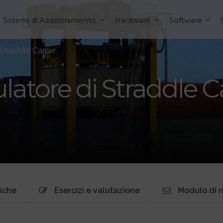
Sistemi di Addestramento
Hardware
Software
Straddle Carrier
latore di Straddle Ca
niche
Esercizi e valutazione
Modulo di r