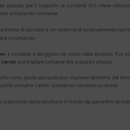
 speciale per il trasporto di container ISO. Viene utilizzat
ando e impilando i container.
ura a forma di portale e un sistema di sollevamento (sp
are il container.
ier
, il container è alloggiato nel vuoto della struttura. Può s
 carrier
può impilare container fino a quattro altezze.
otto ruote, grazie alla quale può muoversi all’interno del ter
ta container carichi. I portali non circolano su strada.
te superiore della struttura in modo da garantire la mas