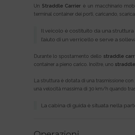
Un
Straddle Carrier
è un macchinario mobile
terminal container dei porti, caricando, scaric
Il veicolo è costituito da una strutt
l’aiuto di un verricello e serve a sollev
Durante lo spostamento dello
straddle carr
container a pieno carico. Inoltre, uno
straddle
La struttura è dotata di una trasmissione con 
una velocità massima di 30 km/h quando traspor
La cabina di guida è situata nella par
Operazioni