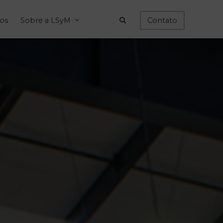
ços
Sobre a LSyM
Contato