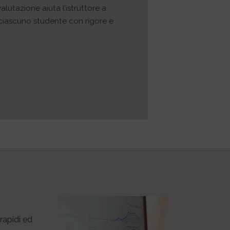
alutazione aiuta l’istruttore a
 ciascuno studente con rigore e
rapidi ed