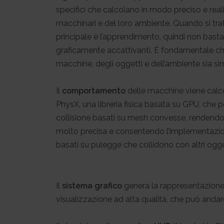
specifici che calcolano in modo preciso e rea
macchinari e del loro ambiente. Quando si tratt
principale è l’apprendimento, quindi non basta 
graficamente accattivanti. È fondamentale c
macchine, degli oggetti e dell’ambiente sia sim
Il
comportamento
delle macchine viene calc
PhysX, una libreria fisica basata su GPU, che p
collisione basati su mesh convesse, rendendo l
molto precisa e consentendo l’implementazione 
basati su pulegge che collidono con altri ogge
Il
sistema grafico
genera la rappresentazione v
visualizzazione ad alta qualità, che può andar