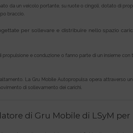
to da un veicolo portante, su ruote o cingoli, dotato di propri
ipo braccio.
ettate per sollevare e distribuire nello spazio caric
i di propulsione e conduzione o fanno parte di un insieme co
ibaltamento. La Gru Mobile Autopropulsa opera attraverso un 
 movimento di sollevamento dei carichi.
ulatore di Gru Mobile di LSyM pe