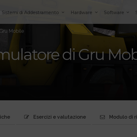
Sistemi di Addestramento
Hardware
Software
 Gru Mobile
mulatore di Gru Mob
niche
Esercizi e valutazione
Modulo di r