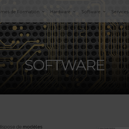
èmes de Formation
Hardware
Software
Services
SOFTWARE
dispose de
modèles