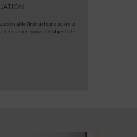
UATION
uation aide l'instructeur à suivre la
élèves avec rigueur et objectivité.