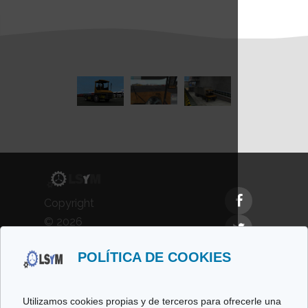
Copyright
© 2026
LSyM,
POLÍTICA DE COOKIES
Laboratorio
de
Simulación
Utilizamos cookies propias y de terceros para ofrecerle una