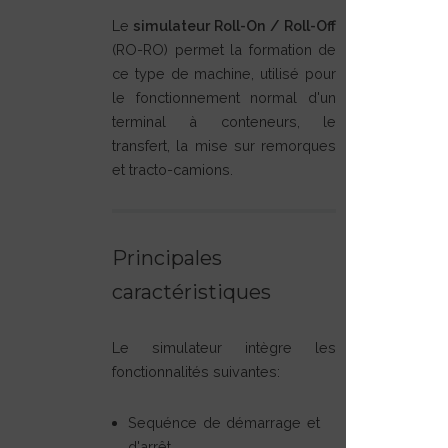
Le
simulateur Roll-On / Roll-Off
(RO-RO) permet la formation de
ce type de machine, utilisé pour
le fonctionnement normal d'un
terminal à conteneurs, le
transfert, la mise sur remorques
et tracto-camions.
Principales
caractéristiques
Le simulateur intègre les
fonctionnalités suivantes:
Sequénce de démarrage et
d'arrêt.