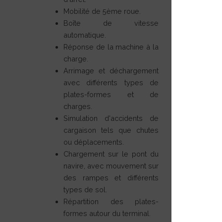
Mobilité de 5ème roue.
Boîte de vitesse
automatique.
Réponse de la machine à la
charge.
Arrimage et déchargement
avec différents types de
plates-formes et de
charges.
Simulation d'accidents de
cargaison tels que chutes
ou déplacements.
Chargement sur le pont du
navire, avec mouvement sur
des rampes et différents
types de sol.
Répartition des plates-
formes autour du terminal.