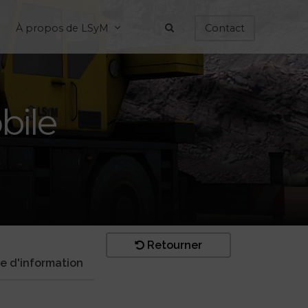
À propos de LSyM
Contact
bile
Retourner
 d'information