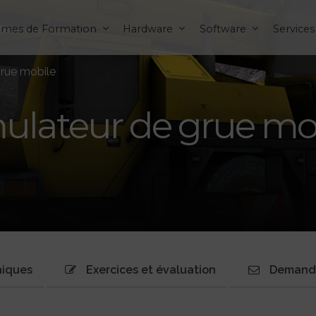
èmes de Formation
Hardware
Software
Services
grue mobile
ulateur de grue mo
niques
Exercices et évaluation
Demande