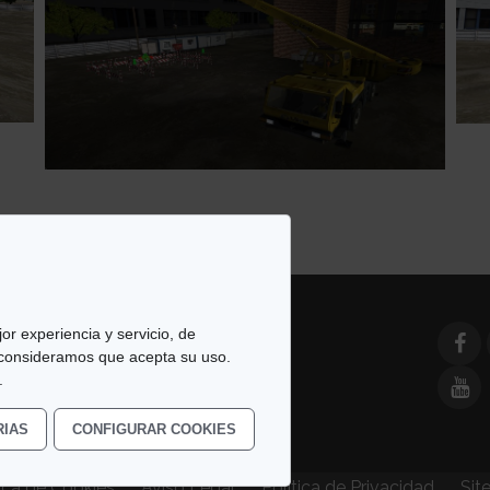
or experiencia y servicio, de
 consideramos que acepta su uso.
e Simulación y Modelado. All
.
RIAS
CONFIGURAR COOKIES
tica de Cookies
Aviso Legal
Política de Privacidad
Sit