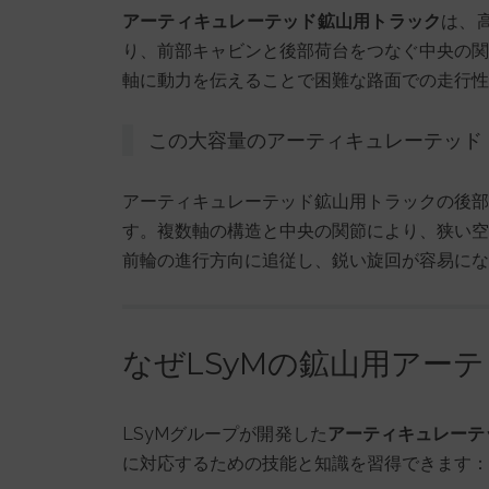
アーティキュレーテッド鉱山用トラック
は、
り、前部キャビンと後部荷台をつなぐ中央の関
軸に動力を伝えることで困難な路面での走行性
この大容量のアーティキュレーテッド
アーティキュレーテッド鉱山用トラックの後部
す。複数軸の構造と中央の関節により、狭い空
前輪の進行方向に追従し、鋭い旋回が容易にな
なぜLSyMの鉱山用アー
LSyMグループが開発した
アーティキュレーテ
に対応するための技能と知識を習得できます：